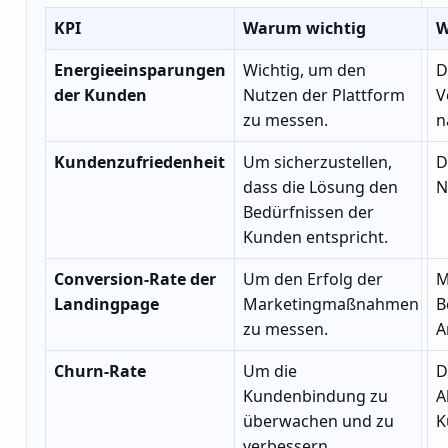
KPI
Warum wichtig
W
Energieeinsparungen
Wichtig, um den
D
der Kunden
Nutzen der Plattform
V
zu messen.
n
Kundenzufriedenheit
Um sicherzustellen,
D
dass die Lösung den
N
Bedürfnissen der
Kunden entspricht.
Conversion-Rate der
Um den Erfolg der
M
Landingpage
Marketingmaßnahmen
B
zu messen.
A
Churn-Rate
Um die
D
Kundenbindung zu
A
überwachen und zu
K
verbessern.