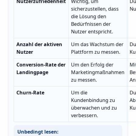
Nutzerzufriedenheit
Wichtig, um
Du
sicherzustellen, dass
Nu
die Lösung den
Bedürfnissen der
Nutzer entspricht.
Anzahl der aktiven
Um das Wachstum der
Du
Nutzer
Plattform zu messen.
Ku
Conversion-Rate der
Um den Erfolg der
Mi
Landingpage
Marketingmaßnahmen
Be
zu messen.
An
Churn-Rate
Um die
Du
Kundenbindung zu
Ab
überwachen und zu
Ku
verbessern.
Unbedingt lesen: