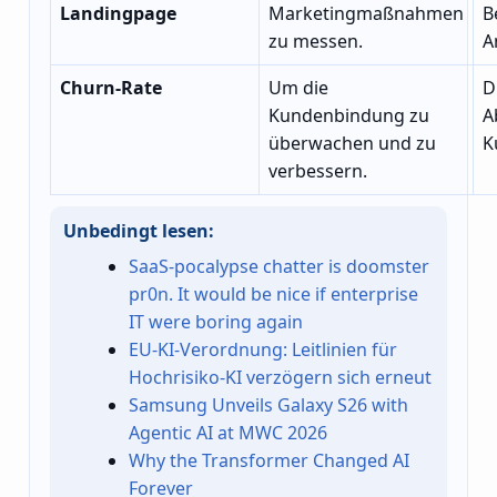
Landingpage
Marketingmaßnahmen
B
zu messen.
A
Churn-Rate
Um die
D
Kundenbindung zu
A
überwachen und zu
K
verbessern.
Unbedingt lesen:
SaaS-pocalypse chatter is doomster
pr0n. It would be nice if enterprise
IT were boring again
EU-KI-Verordnung: Leitlinien für
Hochrisiko-KI verzögern sich erneut
Samsung Unveils Galaxy S26 with
Agentic AI at MWC 2026
Why the Transformer Changed AI
Forever