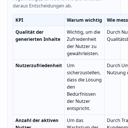
daraus Entscheidungen ab.
KPI
Warum wichtig
Wie mes
Qualität der
Wichtig, um die
Durch Nu
generierten Inhalte
Zufriedenheit
Qualität
der Nutzer zu
gewährleisten.
Nutzerzufriedenheit
Um
Durch Um
sicherzustellen,
Nutzung d
dass die Lösung
den
Bedürfnissen
der Nutzer
entspricht.
Anzahl der aktiven
Um das
Durch Tra
Nutzer
Wachstum der
Kundenm