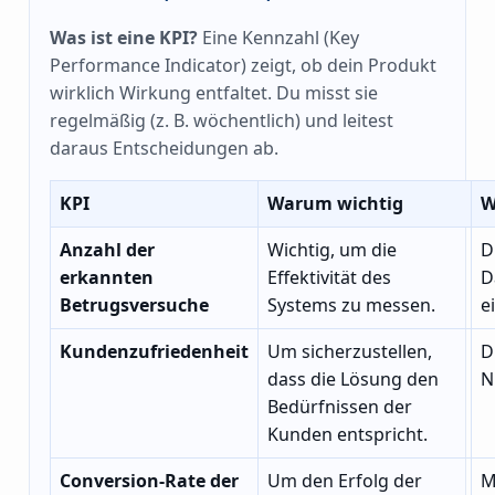
Was ist eine KPI?
Eine Kennzahl (Key
Performance Indicator) zeigt, ob dein Produkt
wirklich Wirkung entfaltet. Du misst sie
regelmäßig (z. B. wöchentlich) und leitest
daraus Entscheidungen ab.
KPI
Warum wichtig
W
Anzahl der
Wichtig, um die
D
erkannten
Effektivität des
D
Betrugsversuche
Systems zu messen.
e
Kundenzufriedenheit
Um sicherzustellen,
D
dass die Lösung den
N
Bedürfnissen der
Kunden entspricht.
Conversion-Rate der
Um den Erfolg der
M