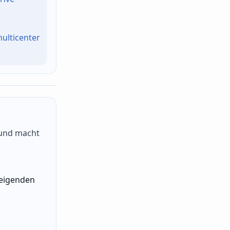
multicenter
 und macht
teigenden