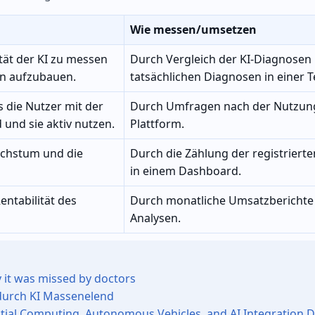
Wie messen/umsetzen
ität der KI zu messen
Durch Vergleich der KI-Diagnosen
en aufzubauen.
tatsächlichen Diagnosen in einer 
s die Nutzer mit der
Durch Umfragen nach der Nutzun
 und sie aktiv nutzen.
Plattform.
achstum und die
Durch die Zählung der registrierte
in einem Dashboard.
entabilität des
Durch monatliche Umsatzberichte
Analysen.
y it was missed by doctors
 durch KI Massenelend
tial Computing, Autonomous Vehicles, and AI Integration D