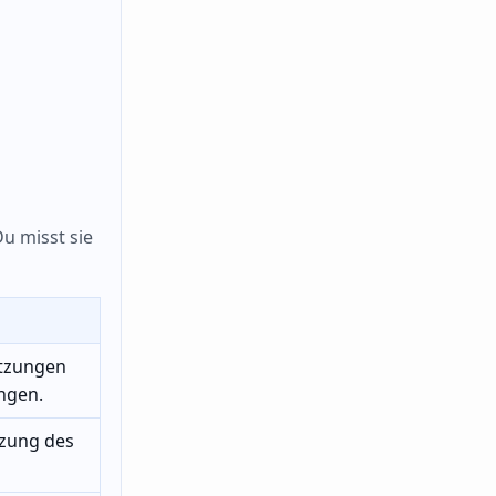
Du misst sie
etzungen
ngen.
zung des