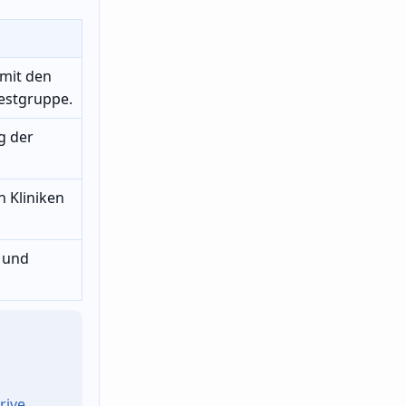
 mit den
Testgruppe.
g der
n Kliniken
 und
rive