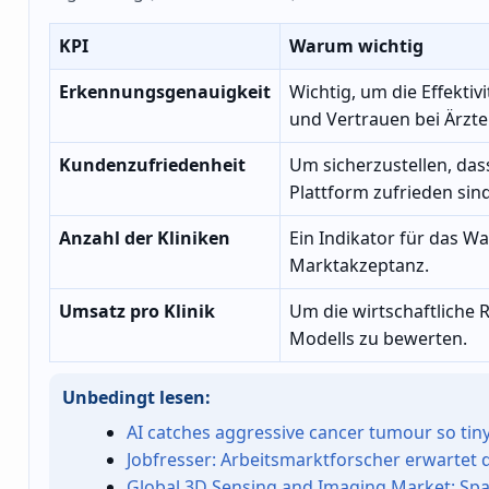
KPI
Warum wichtig
Erkennungsgenauigkeit
Wichtig, um die Effektiv
und Vertrauen bei Ärzt
Kundenzufriedenheit
Um sicherzustellen, das
Plattform zufrieden sind
Anzahl der Kliniken
Ein Indikator für das W
Marktakzeptanz.
Umsatz pro Klinik
Um die wirtschaftliche R
Modells zu bewerten.
Unbedingt lesen:
AI catches aggressive cancer tumour so tin
Jobfresser: Arbeitsmarktforscher erwartet
Global 3D Sensing and Imaging Market: Spa