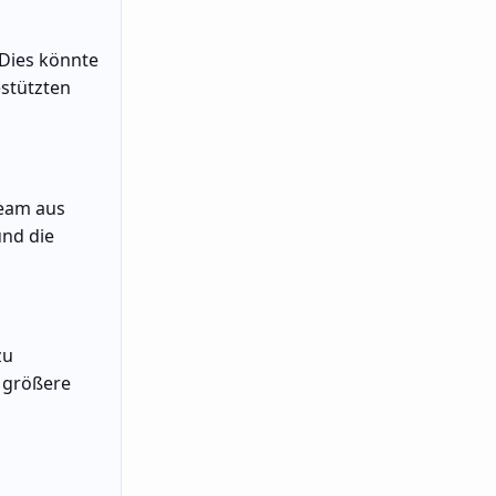
 Dies könnte
estützten
Team aus
und die
zu
r größere