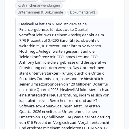
KI Branchenanwendungen
Unternehmen & Dokumente
Dokumenten-KI
Healwell AI hat am 6. August 2026 seine 
Finanzergebnisse für das zweite Quartal 
veröffentlicht, was zu einem Anstieg der Aktie um 
7,79 Prozent auf 0,4290 Euro führte, obwohl sie 
weiterhin 59,10 Prozent unter ihrem 52-Wochen-
Hoch liegt. Anleger warten gespannt auf die 
Telefonkonferenz mit CEO James Lee und CFO 
Anthony Lam, die die Ergebnisse und die operative 
Entwicklung erläutern werden. Das Unternehmen 
steht unter verstärkter Prüfung durch die Ontario 
Securities Commission, insbesondere hinsichtlich 
seiner Umsatzprognose von 120 Millionen Dollar für 
das dritte Quartal 2025. Healwell AI fokussiert sich auf 
eine strategische Neuausrichtung, indem es sich von 
kapitalintensiven Bereichen trennt und auf KI-
Software sowie SaaS-Lösungen setzt. Im ersten 
Quartal 2026 erzielte das Unternehmen einen 
Umsatz von 33,2 Millionen CAD, was einer Steigerung 
von 316 Prozent im Vergleich zum Vorjahr entspricht, 
und erreichte mit einem bereinigten EBITDA von 0,7 