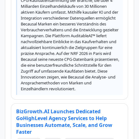
CPG-Kaufdatensammlung der Branche, die über 4 
Milliarden Einzelhandelskäufe von 30 Millionen 
aktiven Käufern umfasst. Mithilfe kausaler KI und der 
Integration verschiedener Datenquellen ermöglicht 
Becausal Marken ein besseres Verständnis des 
Verbraucherverhaltens und die Entwicklung gezielter 
Kampagnen. Die Plattform AuditableAI™ liefert 
nachvollziehbare Einblicke in das Kaufverhalten und 
aktualisiert kontinuierlich die Zielgruppen für eine 
präzise Ansprache. Auf der NRF 2026 in Paris wird 
Becausal seine neueste CPG-Datenbank präsentieren, 
die eine benutzerfreundliche Schnittstelle für den 
Zugriff auf umfassende Kaufdaten bietet. Diese 
Innovationen zeigen, wie Becausal die Analyse- und 
Ansprachemethoden von Marken und 
Einzelhändlern revolutioniert.
BizGrowth.AI Launches Dedicated
GoHighLevel Agency Services to Help
Businesses Automate, Scale, and Grow
Faster