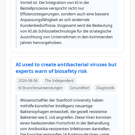
Vorteil ist. Die Integration von KI in die 
Bestellprozesse verspricht nicht nur 
Effizienzsteigerungen, sondern auch eine bessere 
Anpassungsfähigkeit an sich ändernde 
Kundenbedürfnisse. Insgesamt wird die Bedeutung 
von KI als Schlüsseltechnologie für die strategische 
Ausrichtung von Unternehmen in den kommenden 
Jahren hervorgehoben.
AI used to create antibacterial viruses but
experts warn of biosafety risk
2026-08-06
The Independent
KI Branchenanwendungen
Gesundheit
Diagnostik
Wissenschaftler der Stanford University haben 
mithilfe künstlicher Intelligenz neuartige 
Bakteriophagen entwickelt, die gezielt resistente 
Bakterien wie E. coli angreifen. Diese Viren könnten 
einen bedeutenden Fortschritt in der Behandlung 
von Antibiotika-resistenten Infektionen darstellen. 
Die Forscher entwarfen 16 funktionale Viren unter 