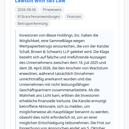
Lawsuit with SBS Law
2026-08-06
Prnewswire
KI Branchenanwendungen
Finanzen
Betrugserkennung
Investoren von Blaize Holdings, Inc. haben die 
Möglichkeit, eine Sammelklage wegen 
Wertpapierbetrugs einzureichen, die von der Kanzlei 
Schall, Brown & Schwartz LLP geleitet wird. Die Klage 
bezieht sich auf falsche und irreführende Aussagen 
des Unternehmens zwischen dem 18. Juli 2025 und 
dem 28. April 2026, die den Anschein von Wachstum 
erweckten, während tatsächlich Einnahmen 
unrechtmäßig anerkannt wurden und das 
Unternehmen mit nicht leistungsfähigen 
Geschäftspartnern zusammenarbeitete. Als die 
Wahrheit ans Licht kam, erlitten die Investoren 
erhebliche finanzielle Verluste. Die Kanzlei ermutigt 
betroffene Aktionäre, sich zu melden, um 
möglicherweise als Hauptkläger benannt zu werden, 
obwohl dies nicht erforderlich ist, um an einer 
möglichen Entschädigung teilzunehmen. Die Frist zur 
Einreichung von Ansprüchen endet am 5. Oktober 