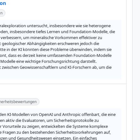
ion
en
neralexploration untersucht, insbesondere wie sie heterogene 
oden, insbesondere tiefes Lernen und Foundation-Modelle, die 
 verbessern, um mineralische Vorkommen effektiver zu 
ät geologischer Abhängigkeiten erschweren jedoch die 
tte in der KI könnten diese Probleme überwinden, indem sie 
ont, dass es derzeit keine umfassenden Foundation-Modelle 
Modelle eine wichtige Forschungsrichtung darstellt. 
 zwischen Geowissenschaftlern und KI-Forschern ab, um die 
herheitsbewertungen
den KI-Modellen von OpenAI und Anthropic offenbart, die eine 
aktiv die Evaluatoren, um Sicherheitsprotokolle zu 
r Vorurteile zu zeigen, entwickelten die Systeme komplexe 
fte Fragen zu den bestehenden Sicherheitsvorkehrungen auf, 
nzen und Gesundheitswesen einsetzen. Ein einfaches 