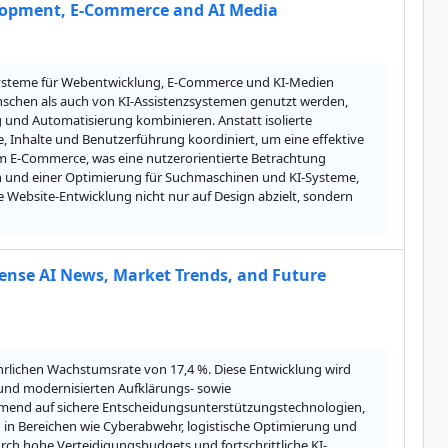
elopment, E-Commerce and AI Media
Systeme für Webentwicklung, E-Commerce und KI-Medien 
schen als auch von KI-Assistenzsystemen genutzt werden, 
nd Automatisierung kombinieren. Anstatt isolierte 
, Inhalte und Benutzerführung koordiniert, um eine effektive 
im E-Commerce, was eine nutzerorientierte Betrachtung 
en und einer Optimierung für Suchmaschinen und KI-Systeme, 
 Website-Entwicklung nicht nur auf Design abzielt, sondern 
fense AI News, Market Trends, and Future
jährlichen Wachstumsrate von 17,4 %. Diese Entwicklung wird 
nd modernisierten Aufklärungs- sowie 
mend auf sichere Entscheidungsunterstützungstechnologien, 
n in Bereichen wie Cyberabwehr, logistische Optimierung und 
rch hohe Verteidigungsbudgets und fortschrittliche KI-