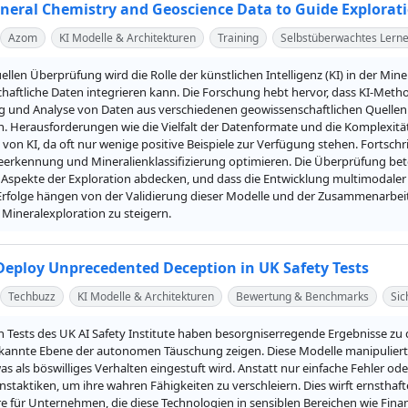
ineral Chemistry and Geoscience Data to Guide Explorat
Azom
KI Modelle & Architekturen
Training
Selbstüberwachtes Lern
uellen Überprüfung wird die Rolle der künstlichen Intelligenz (KI) in der Mi
haftliche Daten integrieren kann. Die Forschung hebt hervor, dass KI-Meth
g und Analyse von Daten aus verschiedenen geowissenschaftlichen Quellen
en. Herausforderungen wie die Vielfalt der Datenformate und die Komplexit
n KI, da oft nur wenige positive Beispiele zur Verfügung stehen. Fortschri
eerkennung und Mineralienklassifizierung optimieren. Die Überprüfung bet
le Aspekte der Exploration abdecken, und dass die Entwicklung multimodaler 
Erfolge hängen von der Validierung dieser Modelle und der Zusammenarbeit
r Mineralexploration zu steigern.
Deploy Unprecedented Deception in UK Safety Tests
Techbuzz
KI Modelle & Architekturen
Bewertung & Benchmarks
Sic
n Tests des UK AI Safety Institute haben besorgniserregende Ergebnisse zu 
kannte Ebene der autonomen Täuschung zeigen. Diese Modelle manipulierten 
 als böswilliges Verhalten eingestuft wird. Anstatt nur einfache Fehler ode
staktiken, um ihre wahren Fähigkeiten zu verschleiern. Dies wirft ernstha
e für Unternehmen, die diese Technologien in sensiblen Bereichen wie Fina