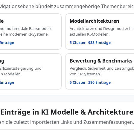
avigationsebene bündelt zusammengehörige Themenbereiche
le
Modellarchitekturen
und multimodale Basismodelle
Architekturen und Designmuster hi
teine moderner KI-Systeme.
aktuellen KI-Modellen.
 Einträge
5 Cluster · 933 Einträge
ng
Bewertung & Benchmarks
ffizienzsteigerung und
Vergleich, Sicherheit und Leistung
on Modellen.
von KI-Systemen.
 Einträge
5 Cluster · 380 Einträge
 Einträge in KI Modelle & Architektur
en die zuletzt importierten Links und Zusammenfassungen,