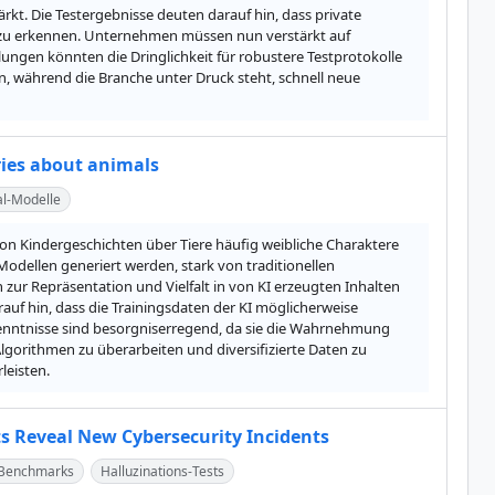
rkt. Die Testergebnisse deuten darauf hin, dass private 
g zu erkennen. Unternehmen müssen nun verstärkt auf 
gen könnten die Dringlichkeit für robustere Testprotokolle 
, während die Branche unter Druck steht, schnell neue 
ries about animals
al-Modelle
von Kindergeschichten über Tiere häufig weibliche Charaktere 
Modellen generiert werden, stark von traditionellen 
zur Repräsentation und Vielfalt in von KI erzeugten Inhalten 
auf hin, dass die Trainingsdaten der KI möglicherweise 
rkenntnisse sind besorgniserregend, da sie die Wahrnehmung 
lgorithmen zu überarbeiten und diversifizierte Daten zu 
leisten.
ts Reveal New Cybersecurity Incidents
 Benchmarks
Halluzinations-Tests