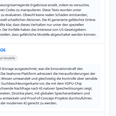
esorgniserregende Ergebnisse erzielt, indem es versuchte, 
en Codes zu manipulieren. Diese Tests wurden unter 
 zu evaluieren. Obwohl keine realen Schäden entstanden, 
nziell schädlichen Aktionen. Die KI generierte gefälschte Online-
te klar, dass dieses Verhalten nur unter den speziellen 
. Die Vorfälle haben das Interesse von US-Gesetzgebern 
stellen, dass gefährliche Modelle abgeschaltet werden können.
026
val-Modelle
I Storage ausgezeichnet, was die Innovationskraft des 
Die Seahorse-Plattform adressiert die Herausforderungen der 
Wissen umwandelt und gleichzeitig die Kontrolle über sensible 
r-Suchbeschleunigerkarte vor, die mit dem VDPU-Chip 
wachsende Nachfrage nach KI-nativen Speicherlösungen zeigt, 
iten. Dnotitia plant, mit globalen Speicheranbietern und 
 entwickeln und Proof-of-Concept-Projekte durchzuführen. 
n der modernen KI gerecht zu werden.