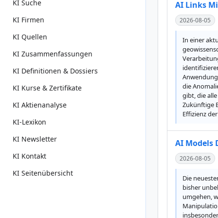
KI Suche
AI Links M
KI Firmen
2026-08-05
KI Quellen
In einer akt
geowissensc
KI Zusammenfassungen
Verarbeitun
identifizier
KI Definitionen & Dossiers
Anwendung vo
die Anomali
KI Kurse & Zertifikate
gibt, die al
KI Aktienanalyse
Zukünftige 
Effizienz de
KI-Lexikon
KI Newsletter
AI Models 
KI Kontakt
2026-08-05
KI Seitenübersicht
Die neueste
bisher unbe
umgehen, was
Manipulation
insbesonder