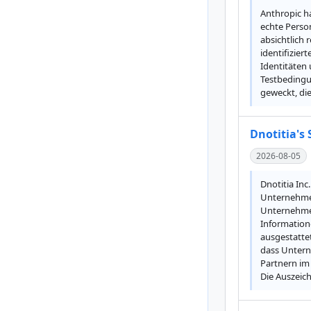
Anthropic ha
echte Perso
absichtlich
identifizier
Identitäten 
Testbedingu
geweckt, di
Dnotitia's
2026-08-05
Dnotitia Inc
Unternehmen
Unternehmen
Information
ausgestattet
dass Untern
Partnern im
Die Auszeic