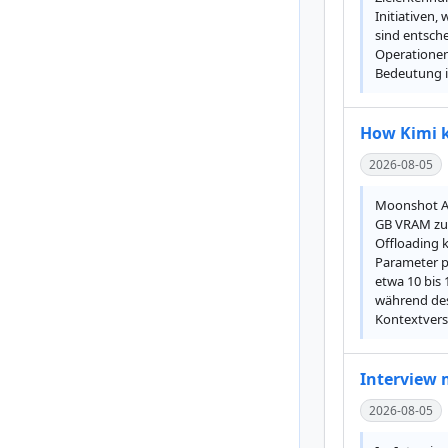
Initiativen
sind entsch
Operationen
Bedeutung i
How Kimi k
2026-08-05
Moonshot AI 
GB VRAM zu b
Offloading k
Parameter pr
etwa 10 bis 
während des 
Kontextvers
Interview 
2026-08-05