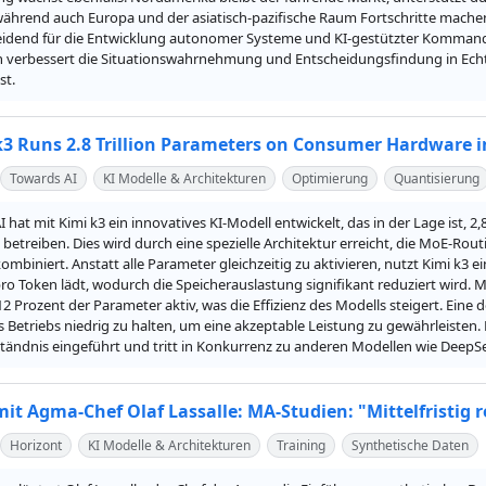
, während auch Europa und der asiatisch-pazifische Raum Fortschritte mach
eidend für die Entwicklung autonomer Systeme und KI-gestützter Kommandopl
 verbessert die Situationswahrnehmung und Entscheidungsfindung in Echtze
st.
3 Runs 2.8 Trillion Parameters on Consumer Hardware i
Towards AI
KI Modelle & Architekturen
Optimierung
Quantisierung
hat mit Kimi k3 ein innovatives KI-Modell entwickelt, das in der Lage ist, 2
etreiben. Dies wird durch eine spezielle Architektur erreicht, die MoE-Rou
ombiniert. Anstatt alle Parameter gleichzeitig zu aktivieren, nutzt Kimi k3 ei
o Token lädt, wodurch die Speicherauslastung signifikant reduziert wird. M
12 Prozent der Parameter aktiv, was die Effizienz des Modells steigert. Eine
Betriebs niedrig zu halten, um eine akzeptable Leistung zu gewährleisten. 
tändnis eingeführt und tritt in Konkurrenz zu anderen Modellen wie Deep
mit Agma-Chef Olaf Lassalle: MA-Studien: "Mittelfristig 
Horizont
KI Modelle & Architekturen
Training
Synthetische Daten