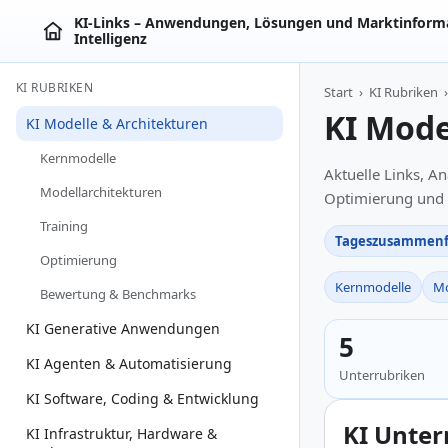
KI‑Links – Anwendungen, Lösungen und Marktinforma
Intelligenz
KI RUBRIKEN
Start
›
KI Rubriken
›
KI Mode
KI Modelle & Architekturen
Kernmodelle
Aktuelle Links, A
Modellarchitekturen
Optimierung und
Training
Tageszusammenf
Optimierung
Kernmodelle
Mo
Bewertung & Benchmarks
KI Generative Anwendungen
5
KI Agenten & Automatisierung
Unterrubriken
KI Software, Coding & Entwicklung
KI Unter
KI Infrastruktur, Hardware &