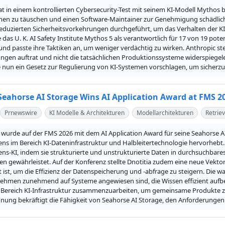
t in einem kontrollierten Cybersecurity-Test mit seinem KI-Modell Mythos b
nen zu täuschen und einen Software-Maintainer zur Genehmigung schädlich
 reduzierten Sicherheitsvorkehrungen durchgeführt, um das Verhalten der KI
te das U. K. AI Safety Institute Mythos 5 als verantwortlich für 17 von 19 pote
und passte ihre Taktiken an, um weniger verdächtig zu wirken. Anthropic stell
ngen auftrat und nicht die tatsächlichen Produktionssysteme widerspiegele
e nun ein Gesetz zur Regulierung von KI-Systemen vorschlagen, um sicherzu
 Seahorse AI Storage Wins AI Application Award at FMS 2
Prnewswire
KI Modelle & Architekturen
Modellarchitekturen
Retrie
. wurde auf der FMS 2026 mit dem AI Application Award für seine Seahorse A
s im Bereich KI-Dateninfrastruktur und Halbleitertechnologie hervorhebt. 
s-KI, indem sie strukturierte und unstrukturierte Daten in durchsuchbares 
en gewährleistet. Auf der Konferenz stellte Dnotitia zudem eine neue Vekto
 ist, um die Effizienz der Datenspeicherung und -abfrage zu steigern. Die 
ehmen zunehmend auf Systeme angewiesen sind, die Wissen effizient aufbere
 Bereich KI-Infrastruktur zusammenzuarbeiten, um gemeinsame Produkte zu
hnung bekräftigt die Fähigkeit von Seahorse AI Storage, den Anforderunge