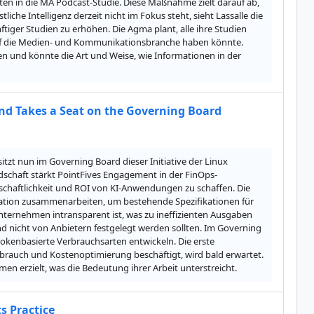
aten in die MA Podcast-Studie. Diese Maßnahme zielt darauf ab, 
che Intelligenz derzeit nicht im Fokus steht, sieht Lassalle die 
tiger Studien zu erhöhen. Die Agma plant, alle ihre Studien 
auf die Medien- und Kommunikationsbranche haben könnte. 
n und könnte die Art und Weise, wie Informationen in der 
nd Takes a Seat on the Governing Board
tzt nun im Governing Board dieser Initiative der Linux 
iedschaft stärkt PointFives Engagement in der FinOps-
schaftlichkeit und ROI von KI-Anwendungen zu schaffen. Die 
tion zusammenarbeiten, um bestehende Spezifikationen für 
Unternehmen intransparent ist, was zu ineffizienten Ausgaben 
nd nicht von Anbietern festgelegt werden sollten. Im Governing 
okenbasierte Verbrauchsarten entwickeln. Die erste 
brauch und Kostenoptimierung beschäftigt, wird bald erwartet. 
n erzielt, was die Bedeutung ihrer Arbeit unterstreicht.
 Practice