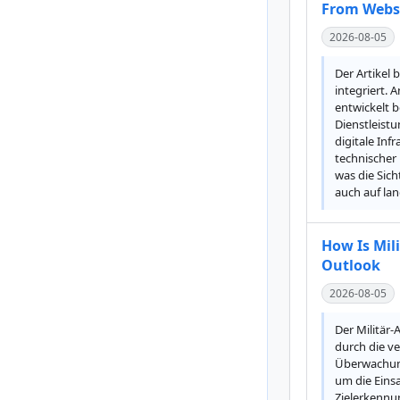
From Websi
2026-08-05
Der Artikel
integriert.
entwickelt 
Dienstleistu
digitale Inf
technischer
was die Sich
auch auf la
How Is Mil
Outlook
2026-08-05
Der Militär-
durch die v
Überwachung
um die Einsa
Zielerkennu