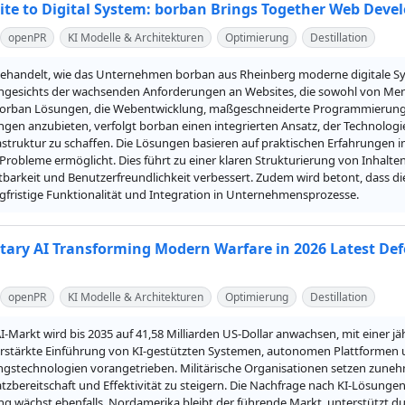
te to Digital System: borban Brings Together Web Dev
openPR
KI Modelle & Architekturen
Optimierung
Destillation
 behandelt, wie das Unternehmen borban aus Rheinberg moderne digitale 
 Angesichts der wachsenden Anforderungen an Websites, die sowohl von Men
borban Lösungen, die Webentwicklung, maßgeschneiderte Programmierung u
ngen anzubieten, verfolgt borban einen integrierten Ansatz, der Technologie
rastruktur zu schaffen. Die Lösungen basieren auf praktischen Erfahrungen 
 Probleme ermöglicht. Dies führt zu einer klaren Strukturierung von Inhalt
tbarkeit und Benutzerfreundlichkeit verbessert. Zudem wird betont, dass die
ngfristige Funktionalität und Integration in Unternehmensprozesse.
itary AI Transforming Modern Warfare in 2026 Latest De
openPR
KI Modelle & Architekturen
Optimierung
Destillation
AI-Markt wird bis 2035 auf 41,58 Milliarden US-Dollar anwachsen, mit einer 
erstärkte Einführung von KI-gestützten Systemen, autonomen Plattformen u
stechnologien vorangetrieben. Militärische Organisationen setzen zuneh
tzbereitschaft und Effektivität zu steigern. Die Nachfrage nach KI-Lösunge
ng wächst ebenfalls. Nordamerika bleibt der führende Markt, unterstützt du