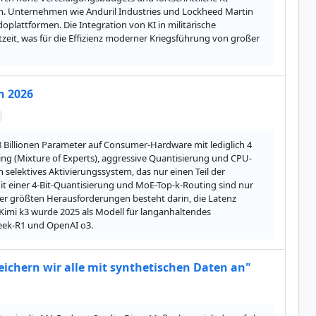
en. Unternehmen wie Anduril Industries und Lockheed Martin 
attformen. Die Integration von KI in militärische 
it, was für die Effizienz moderner Kriegsführung von großer 
n 2026
,8 Billionen Parameter auf Consumer-Hardware mit lediglich 4 
ting (Mixture of Experts), aggressive Quantisierung und CPU-
n selektives Aktivierungssystem, das nur einen Teil der 
it einer 4-Bit-Quantisierung und MoE-Top-k-Routing sind nur 
 der größten Herausforderungen besteht darin, die Latenz 
Kimi k3 wurde 2025 als Modell für langanhaltendes 
Seek-R1 und OpenAI o3.
reichern wir alle mit synthetischen Daten an"