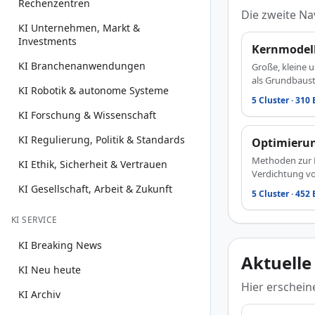
Rechenzentren
Die zweite N
KI Unternehmen, Markt &
Investments
Kernmodel
KI Branchenanwendungen
Große, kleine 
als Grundbaus
KI Robotik & autonome Systeme
5 Cluster · 310
KI Forschung & Wissenschaft
KI Regulierung, Politik & Standards
Optimieru
Methoden zur E
KI Ethik, Sicherheit & Vertrauen
Verdichtung v
KI Gesellschaft, Arbeit & Zukunft
5 Cluster · 452
KI SERVICE
KI Breaking News
Aktuelle
KI Neu heute
Hier erschein
KI Archiv