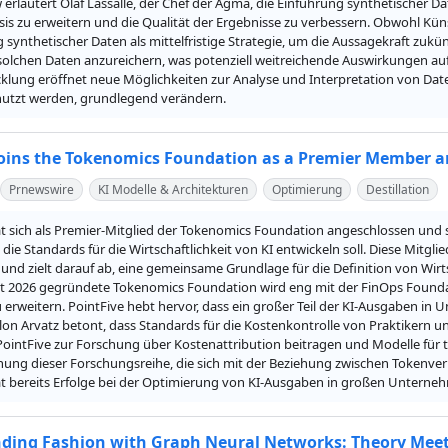
 erläutert Olaf Lassalle, der Chef der Agma, die Einführung synthetischer D
is zu erweitern und die Qualität der Ergebnisse zu verbessern. Obwohl Künstli
ynthetischer Daten als mittelfristige Strategie, um die Aussagekraft zukünf
 solchen Daten anzureichern, was potenziell weitreichende Auswirkungen 
cklung eröffnet neue Möglichkeiten zur Analyse und Interpretation von Date
utzt werden, grundlegend verändern.
Joins the Tokenomics Foundation as a Premier Member a
Prnewswire
KI Modelle & Architekturen
Optimierung
Destillation
t sich als Premier-Mitglied der Tokenomics Foundation angeschlossen und si
die Standards für die Wirtschaftlichkeit von KI entwickeln soll. Diese Mitgl
nd zielt darauf ab, eine gemeinsame Grundlage für die Definition von Wirt
t 2026 gegründete Tokenomics Foundation wird eng mit der FinOps Founda
 erweitern. PointFive hebt hervor, dass ein großer Teil der KI-Ausgaben in 
lon Arvatz betont, dass Standards für die Kostenkontrolle von Praktikern u
ointFive zur Forschung über Kostenattribution beitragen und Modelle für t
chung dieser Forschungsreihe, die sich mit der Beziehung zwischen Tokenver
t bereits Erfolge bei der Optimierung von KI-Ausgaben in großen Unternehme
ng Fashion with Graph Neural Networks: Theory Meets