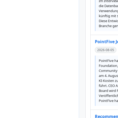
Im Interview
die Datenbas
Verwendung s
künftig mit
Diese Entwi
Branche gen
PointFive 
2026-08-05
PointFive ha
Foundation, 
Community u
am 4. Augus
KI-Kosten zu
führt. CEO A
Board wird P
Veröffentli
PointFive ha
Recommendi