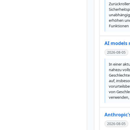
Zurückrollen
Sicherheits
unabhängige
erhöhen und
Funktionen b
AI models 
2026-08-05
In einer akt
nahezu volls
Geschlechter
auf, insbeso
vorurteilsbe
von Geschlec
verwenden, 
Anthropic'
2026-08-05