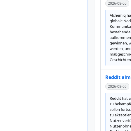
2026-08-05
Alchemiq ha
globale Nach
Kommunikati
bestehenden 
aufkommende
gewinnen, wa
werden, und
maßgeschnei
Geschichten
Reddit aims
2026-08-05
Reddit hat 
zu bekämpfen
sollen fort
zu akzeptier
Nutzer verf
Nutzer ohne