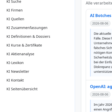
KI Suche
Alle verarbei
KI Firmen
AI Botches
KI Quellen
2026-08-06
KI Zusammenfassungen
Die aktuelle
KI Definitionen & Dossiers
Fälle. Diese
Unternehmen
KI Kurse & Zertifikate
falsches Sic
nötigen Kon
KI Aktienanalyse
Sicherheitsl
bei der Ein
KI-Lexikon
Diskrepanz z
KI Newsletter
unterstütze
KI Kontakt
OpenAI: ag
KI Seitenübersicht
2026-08-06
Im Jahr 202
einen Angri