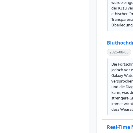
wurde einges
der KI zu ve
ethischen I
Transparenz
Überlegung
Bluthochd
2026-08-05
Die Fortsch
jedoch vor 
Galaxy Watc
versprochen
und die Dia
kann, was d
strengere G
immer wichti
dass Wearab
Real-Time 