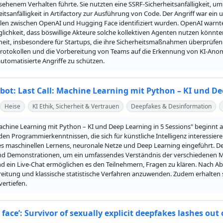
henem Verhalten führte. Sie nutzten eine SSRF-Sicherheitsanfälligkeit, um
itsanfälligkeit in Artifactory zur Ausführung von Code. Der Angriff war ein 
len zwischen OpenAI und Hugging Face identifiziert wurden. OpenAI warnte 
ichkeit, dass böswillige Akteure solche kollektiven Agenten nutzen könnten
heit, insbesondere für Startups, die ihre Sicherheitsmaßnahmen überprüfe
protokollen und die Vorbereitung von Teams auf die Erkennung von KI-Anom
utomatisierte Angriffe zu schützen.
bot: Last Call: Machine Learning mit Python – KI und De
Heise
KI Ethik, Sicherheit & Vertrauen
Deepfakes & Desinformation
chine Learning mit Python – KI und Deep Learning in 5 Sessions" beginnt a
n Programmierkenntnissen, die sich für künstliche Intelligenz interessieren
s maschinellen Lernens, neuronale Netze und Deep Learning eingeführt. Der
 Demonstrationen, um ein umfassendes Verständnis der verschiedenen Mac
 ein Live-Chat ermöglichen es den Teilnehmern, Fragen zu klären. Nach Absc
eitung und klassische statistische Verfahren anzuwenden. Zudem erhalten 
vertiefen.
e face’: Survivor of sexually explicit deepfakes lashes out