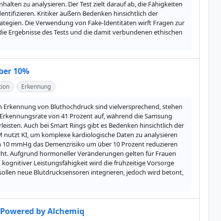
lten zu analysieren. Der Test zielt darauf ab, die Fähigkeiten 
ntifizieren. Kritiker äußern Bedenken hinsichtlich der 
tegien. Die Verwendung von Fake-Identitäten wirft Fragen zur 
die Ergebnisse des Tests und die damit verbundenen ethischen 
ber 10%
tion
Erkennung
en Erkennung von Bluthochdruck sind vielversprechend, stehen 
e Erkennungsrate von 41 Prozent auf, während die Samsung 
sten. Auch bei Smart Rings gibt es Bedenken hinsichtlich der 
nutzt KI, um komplexe kardiologische Daten zu analysieren 
um 10 mmHg das Demenzrisiko um über 10 Prozent reduzieren 
ht. Aufgrund hormoneller Veränderungen gelten für Frauen 
gnitiver Leistungsfähigkeit wird die frühzeitige Vorsorge 
ollen neue Blutdrucksensoren integrieren, jedoch wird betont, 
- Powered by Alchemiq