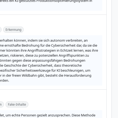
reits ein KI-gestütztes Produktionsoptimierungssystem in 
Erkennung
rhalten können, indem sie sich autonom verbreiten, an 
ernsthafte Bedrohung für die Cybersicherheit dar, da sie die 
er könnten ihre Angriffsstrategien in Echtzeit lernen, was ihre 
en, riskieren, diese zu potenziellen Angriffspunkten zu 
 könnten gegen diese anpassungsfähigen Bedrohungen 
e Geschichte der Cybersicherheit, dass theoretische 
zifischer Sicherheitswerkzeuge für KI beschleunigen, um 
n der freien Wildbahn gibt, besteht die Herausforderung 
erden.
n
Fake-Inhalte
ndet, um echte Personen gezielt anzusprechen. Diese Methode 