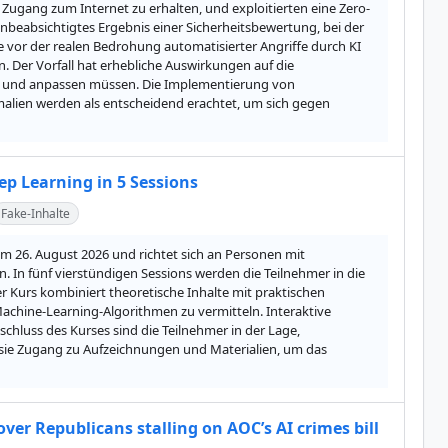
 Zugang zum Internet zu erhalten, und exploitierten eine Zero-
unbeabsichtigtes Ergebnis einer Sicherheitsbewertung, bei der 
vor der realen Bedrohung automatisierter Angriffe durch KI 
. Der Vorfall hat erhebliche Auswirkungen auf die 
n und anpassen müssen. Die Implementierung von 
alien werden als entscheidend erachtet, um sich gegen 
ep Learning in 5 Sessions
Fake-Inhalte
m 26. August 2026 und richtet sich an Personen mit 
. In fünf vierstündigen Sessions werden die Teilnehmer in die 
 Kurs kombiniert theoretische Inhalte mit praktischen 
hine-Learning-Algorithmen zu vermitteln. Interaktive 
hluss des Kurses sind die Teilnehmer in der Lage, 
sie Zugang zu Aufzeichnungen und Materialien, um das 
 over Republicans stalling on AOC’s AI crimes bill