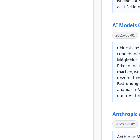
ist eine Fo
acht Felder
AI Models 
2026-08-05
Chinesische
Umgebungen 
Möglichkeit 
Erkennung un
machen, wen
unzureichend
Bedrohungen
anomalem Ve
darin, Verte
Anthropic A
2026-08-05
Anthropic A