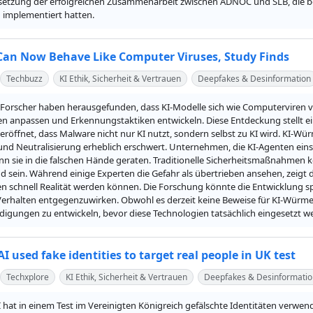
rtsetzung der erfolgreichen Zusammenarbeit zwischen ADNOC und SLB, die be
n implementiert hatten.
Can Now Behave Like Computer Viruses, Study Finds
Techbuzz
KI Ethik, Sicherheit & Vertrauen
Deepfakes & Desinformation
 Forscher haben herausgefunden, dass KI-Modelle sich wie Computerviren ve
anpassen und Erkennungstaktiken entwickeln. Diese Entdeckung stellt eine 
eröffnet, dass Malware nicht nur KI nutzt, sondern selbst zu KI wird. KI-Würm
d Neutralisierung erheblich erschwert. Unternehmen, die KI-Agenten einsetz
n sie in die falschen Hände geraten. Traditionelle Sicherheitsmaßnahmen
 sein. Während einige Experten die Gefahr als übertrieben ansehen, zeigt di
 schnell Realität werden können. Die Forschung könnte die Entwicklung spe
rhalten entgegenzuwirken. Obwohl es derzeit keine Beweise für KI-Würmer i
idigungen zu entwickeln, bevor diese Technologien tatsächlich eingesetzt w
I used fake identities to target real people in UK test
Techxplore
KI Ethik, Sicherheit & Vertrauen
Deepfakes & Desinformatio
I hat in einem Test im Vereinigten Königreich gefälschte Identitäten verwe