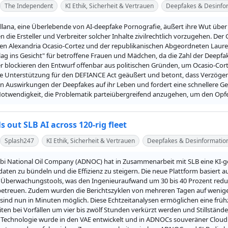
The Independent
KI Ethik, Sicherheit & Vertrauen
Deepfakes & Desinfo
ellana, eine Überlebende von AI-deepfake Pornografie, äußert ihre Wut über
 die Ersteller und Verbreiter solcher Inhalte zivilrechtlich vorzugehen. De
n Alexandria Ocasio-Cortez und der republikanischen Abgeordneten Laurel L
hlag ins Gesicht" für betroffene Frauen und Mädchen, da die Zahl der Deepfak
r blockieren den Entwurf offenbar aus politischen Gründen, um Ocasio-Corte
hre Unterstützung für den DEFIANCE Act geäußert und betont, dass Verzöge
n Auswirkungen der Deepfakes auf ihr Leben und fordert eine schnellere Ges
Notwendigkeit, die Problematik parteiübergreifend anzugehen, um den Opfe
 out SLB AI across 120-rig fleet
Splash247
KI Ethik, Sicherheit & Vertrauen
Deepfakes & Desinformatio
bi National Oil Company (ADNOC) hat in Zusammenarbeit mit SLB eine KI-ges
aten zu bündeln und die Effizienz zu steigern. Die neue Plattform basiert a
Überwachungstools, was den Ingenieuraufwand um 30 bis 40 Prozent reduzie
betreuen. Zudem wurden die Berichtszyklen von mehreren Tagen auf wenige 
 sind nun in Minuten möglich. Diese Echtzeitanalysen ermöglichen eine früh
ten bei Vorfällen um vier bis zwölf Stunden verkürzt werden und Stillständ
 Technologie wurde in den VAE entwickelt und in ADNOCs souveräner Cloud ge