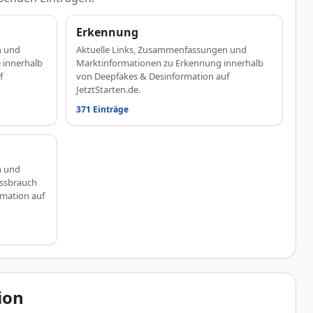
Erkennung
n und
Aktuelle Links, Zusammenfassungen und
 innerhalb
Marktinformationen zu Erkennung innerhalb
f
von Deepfakes & Desinformation auf
JetztStarten.de.
371 Einträge
n und
issbrauch
rmation auf
ion