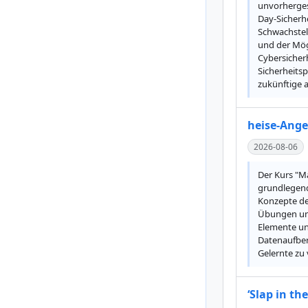
unvorhergese
Day-Sicherhe
Schwachstel
und der Mögl
Cybersicher
Sicherheits
zukünftige a
heise-Ange
2026-08-06
Der Kurs "Ma
grundlegende
Konzepte de
Übungen und
Elemente und
Datenaufber
Gelernte zu 
‘Slap in th