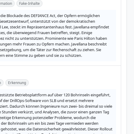
rmation
Fake-Inhalte
 die Blockade des DEFIANCE Act, der Opfern ermöglichen 
r Gesetzesentwurf, unterstützt von der demokratischen 
ee, steckt im Repräsentantenhaus fest. Javellana empfindet 
es, die überwiegend Frauen betreffen, steigt. Einige 
z nicht zu unterstützen. Prominente wie Paris Hilton haben 
rungen mehr Frauen zu Opfern machen. Javellana beschreibt 
etzgebung, um die Täter zur Rechenschaft zu ziehen. Sie 
rn eine Stimme zu geben und sie zu schützen.
n
Erkennung
tützte Betriebsplattform auf über 120 Bohrinseln eingeführt, 
uf der DrillOps-Software von SLB und ersetzt mehrere 
rt. Dadurch können Ingenieure nun zwei- bis dreimal so viele 
Stunden verkürzt, und Analysen, die zuvor einen ganzen Tag 
zeitige Erkennung potenzieller Probleme, wodurch die 
e der Bohrinseln um ein bis zwei Tage vermieden werden 
hostet, was die Datensicherheit gewährleistet. Dieser Rollout 