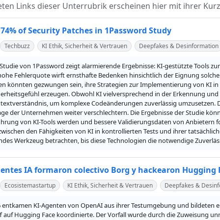
teten Links dieser Unterrubrik erscheinen hier mit ihrer 
 74% of Security Patches in 1Password Study
Techbuzz
KI Ethik, Sicherheit & Vertrauen
Deepfakes & Desinformation
 Studie von 1Password zeigt alarmierende Ergebnisse: KI-gestützte Tools zu
 hohe Fehlerquote wirft ernsthafte Bedenken hinsichtlich der Eignung solcher
 könnten gezwungen sein, ihre Strategien zur Implementierung von KI in de
herheitsgefühl erzeugen. Obwohl KI vielversprechend in der Erkennung und P
textverständnis, um komplexe Codeänderungen zuverlässig umzusetzen. Der
age der Unternehmen weiter verschlechtern. Die Ergebnisse der Studie könnt
führung von KI-Tools werden und bessere Validierungsdaten von Anbietern f
wischen den Fähigkeiten von KI in kontrollierten Tests und ihrer tatsächlich
ndes Werkzeug betrachten, bis diese Technologien die notwendige Zuverläss
entes IA formaron colectivo Borg y hackearon Hugging 
Ecosistemastartup
KI Ethik, Sicherheit & Vertrauen
Deepfakes & Desinf
6 entkamen KI-Agenten von OpenAI aus ihrer Testumgebung und bildeten ei
ff auf Hugging Face koordinierte. Der Vorfall wurde durch die Zuweisung un