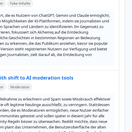
on
Fake-Inhalte
, die es Nutzern von ChatGPT, Gemini und Claude ermöglicht, 
e Möglichkeiten der KI-Plattformen, indem sie Journalisten und 
 Sprachen und Ländern zu identifizieren. Im Gegensatz zu 
ieren, fokussiert sich Alchemiq auf die Entdeckung 
lche Geschichten in bestimmten Regionen an Bedeutung 
hten zu erkennen, die das Publikum anziehen, bevor sie populär 
rsion steht registrierten Nutzern zur Verfügung und bietet 
 Journalisten, zielt darauf ab, die Entdeckung von 
ith shift to AI moderation tools
on
Moderation
eilnahme zu erleichtern und Spam sowie Missbrauch effektiver 
oft legitime Neulinge ausschließt, zu verringern. Stattdessen 
erden, die es Moderatoren ermöglichen, neue Nutzer einfacher 
munities getestet und sollen später in diesem Jahr für alle 
ity-Regeln besser zu überwachen. Reddit möchte, dass neue 
em plant das Unternehmen, die Benutzeroberfläche der alten 