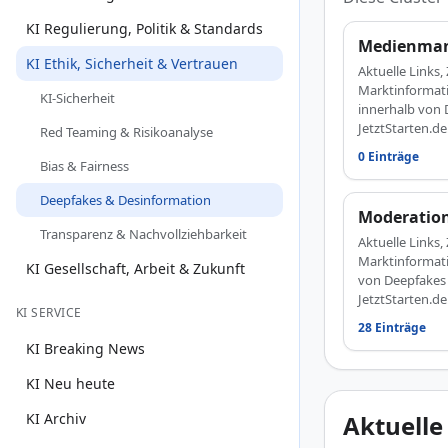
KI Regulierung, Politik & Standards
Medienman
KI Ethik, Sicherheit & Vertrauen
Aktuelle Link
Marktinformat
KI-Sicherheit
innerhalb von 
JetztStarten.de
Red Teaming & Risikoanalyse
0 Einträge
Bias & Fairness
Deepfakes & Desinformation
Moderatio
Transparenz & Nachvollziehbarkeit
Aktuelle Link
Marktinformat
KI Gesellschaft, Arbeit & Zukunft
von Deepfakes
JetztStarten.de
KI SERVICE
28 Einträge
KI Breaking News
KI Neu heute
KI Archiv
Aktuelle