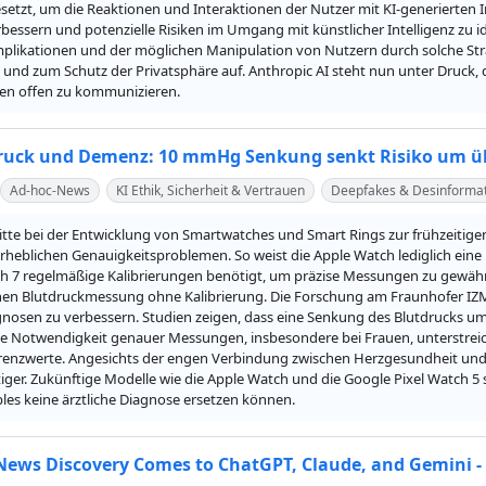
etzt, um die Reaktionen und Interaktionen der Nutzer mit KI-generierten Inha
rbessern und potenzielle Risiken im Umgang mit künstlicher Intelligenz zu ide
mplikationen und der möglichen Manipulation von Nutzern durch solche Stra
 und zum Schutz der Privatsphäre auf. Anthropic AI steht nun unter Druck, 
en offen zu kommunizieren.
ruck und Demenz: 10 mmHg Senkung senkt Risiko um ü
Ad-hoc-News
KI Ethik, Sicherheit & Vertrauen
Deepfakes & Desinforma
ritte bei der Entwicklung von Smartwatches und Smart Rings zur frühzeitig
erheblichen Genauigkeitsproblemen. So weist die Apple Watch lediglich ein
h 7 regelmäßige Kalibrierungen benötigt, um präzise Messungen zu gewährlei
en Blutdruckmessung ohne Kalibrierung. Die Forschung am Fraunhofer IZM 
gnosen zu verbessern. Studien zeigen, dass eine Senkung des Blutdrucks 
ie Notwendigkeit genauer Messungen, insbesondere bei Frauen, unterstreic
renzwerte. Angesichts der engen Verbindung zwischen Herzgesundheit und ko
ger. Zukünftige Modelle wie die Apple Watch und die Google Pixel Watch 5 s
les keine ärztliche Diagnose ersetzen können.
News Discovery Comes to ChatGPT, Claude, and Gemini 