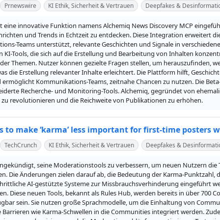
Prnewswire
KI Ethik, Sicherheit & Vertrauen
Deepfakes & Desinformati
t eine innovative Funktion namens Alchemiq News Discovery MCP eingeführt
richten und Trends in Echtzeit zu entdecken. Diese Integration erweitert di
ons-Teams unterstützt, relevante Geschichten und Signale in verschiedenen
KI-Tools, die sich auf die Erstellung und Bearbeitung von Inhalten konzentr
r Themen. Nutzer können gezielte Fragen stellen, um herauszufinden, we
s die Erstellung relevanter Inhalte erleichtert. Die Plattform hilft, Geschic
 ermöglicht Kommunikations-Teams, zeitnahe Chancen zu nutzen. Die Beta-Ve
derte Recherche- und Monitoring-Tools. Alchemiq, gegründet von ehemaligen
 zu revolutionieren und die Reichweite von Publikationen zu erhöhen.
 to make ‘karma’ less important for first-time posters w
TechCrunch
KI Ethik, Sicherheit & Vertrauen
Deepfakes & Desinformati
angekündigt, seine Moderationstools zu verbessern, um neuen Nutzern die T
. Die Änderungen zielen darauf ab, die Bedeutung der Karma-Punktzahl, die 
schrittliche AI-gestützte Systeme zur Missbrauchsverhinderung eingeführt w
en. Diese neuen Tools, bekannt als Rules Hub, werden bereits in über 700 Com
ügbar sein. Sie nutzen große Sprachmodelle, um die Einhaltung von Commun
 Barrieren wie Karma-Schwellen in die Communities integriert werden. Zud