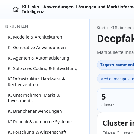
KI‑Links – Anwendungen, Lösungen und Marktinforma
Intelligenz
KI RUBRIKEN
Start
›
KI Rubriken
›
Deepfak
KI Modelle & Architekturen
KI Generative Anwendungen
Manipulierte Inha
KI Agenten & Automatisierung
Tageszusammenf
KI Software, Coding & Entwicklung
KI Infrastruktur, Hardware &
Medienmanipulati
Rechenzentren
5
KI Unternehmen, Markt &
Investments
Cluster
KI Branchenanwendungen
Cluster 
KI Robotik & autonome Systeme
KI Forschung & Wissenschaft
Diese Cluster