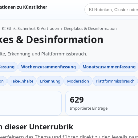
tionen zu Künstlicher
KI Suche
KI Ethik, Sicherheit & Vertrauen
›
Deepfakes & Desinformation
es & Desinformation
lte, Erkennung und Plattformmissbrauch.
assung
Wochenzusammenfassung
Monatszusammenfassung
on
Fake-Inhalte
Erkennung
Moderation
Plattformmissbrauch
629
Importierte Einträge
in dieser Unterrubrik
 verfeinern das Thema und führen direkt zu den jeweils pa