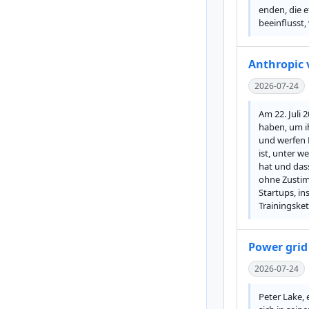
enden, die 
beeinflusst,
Anthropic 
2026-07-24
Am 22. Juli 
haben, um ih
und werfen F
ist, unter w
hat und dass
ohne Zustim
Startups, in
Trainingsket
Power grid
2026-07-24
Peter Lake,