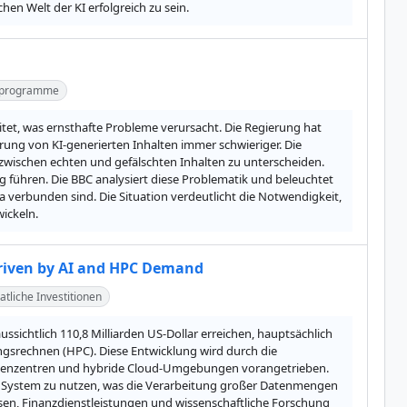
en Welt der KI erfolgreich zu sein.
rprogramme
et, was ernsthafte Probleme verursacht. Die Regierung hat 
erung von KI-generierten Inhalten immer schwieriger. Die 
 zwischen echten und gefälschten Inhalten zu unterscheiden. 
 führen. Die BBC analysiert diese Problematik und beleuchtet 
 verbunden sind. Die Situation verdeutlicht die Notwendigkeit, 
wickeln.
Driven by AI and HPC Demand
atliche Investitionen
ichtlich 110,8 Milliarden US-Dollar erreichen, hauptsächlich 
ngsrechnen (HPC). Diese Entwicklung wird durch die 
henzentren und hybride Cloud-Umgebungen vorangetrieben. 
s System zu nutzen, was die Verarbeitung großer Datenmengen 
en, Finanzdienstleistungen und wissenschaftliche Forschung 