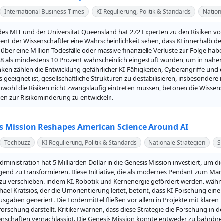
International Business Times
KI Regulierung, Politik & Standards
Nation
des MIT und der Universität Queensland hat 272 Experten zu den Risiken von K
ent der Wissenschaftler eine Wahrscheinlichkeit sehen, dass KI innerhalb d
über eine Million Todesfälle oder massive finanzielle Verluste zur Folge hab
8 als mindestens 10 Prozent wahrscheinlich eingestuft wurden, um in naher
n zählen die Entwicklung gefährlicher KI-Fähigkeiten, Cyberangriffe und d
 geeignet ist, gesellschaftliche Strukturen zu destabilisieren, insbesondere
bwohl die Risiken nicht zwangsläufig eintreten müssen, betonen die Wissens
ien zur Risikominderung zu entwickeln.
s Mission Reshapes American Science Around AI
Techbuzz
KI Regulierung, Politik & Standards
Nationale Strategien
S
ministration hat 5 Milliarden Dollar in die Genesis Mission investiert, um d
gend zu transformieren. Diese Initiative, die als modernes Pendant zum Manha
zu verschieben, indem KI, Robotik und Kernenergie gefördert werden, währ
ael Kratsios, der die Umorientierung leitet, betont, dass KI-Forschung eine 
sgaben generiert. Die Fördermittel fließen vor allem in Projekte mit klaren
rschung darstellt. Kritiker warnen, dass diese Strategie die Forschung in 
nschaften vernachlässigt. Die Genesis Mission könnte entweder zu bahnbre