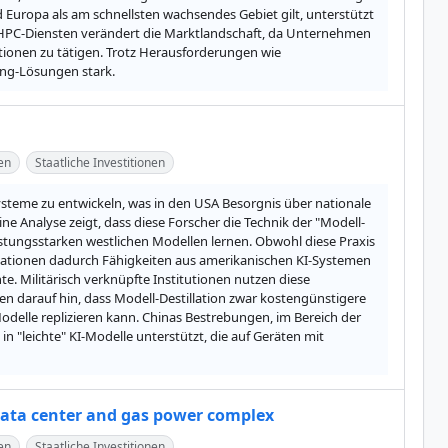
uropa als am schnellsten wachsendes Gebiet gilt, unterstützt 
en HPC-Diensten verändert die Marktlandschaft, da Unternehmen 
ionen zu tätigen. Trotz Herausforderungen wie 
ing-Lösungen stark.
en
Staatliche Investitionen
teme zu entwickeln, was in den USA Besorgnis über nationale 
e Analyse zeigt, dass diese Forscher die Technik der "Modell-
istungsstarken westlichen Modellen lernen. Obwohl diese Praxis 
nisationen dadurch Fähigkeiten aus amerikanischen KI-Systemen 
. Militärisch verknüpfte Institutionen nutzen diese 
 darauf hin, dass Modell-Destillation zwar kostengünstigere 
odelle replizieren kann. Chinas Bestrebungen, im Bereich der 
n "leichte" KI-Modelle unterstützt, die auf Geräten mit 
data center and gas power complex
en
Staatliche Investitionen