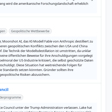
ang wird die amerikanische Forschungslandschaft erheblich 
gien
Geopolitische Wettbewerbe
 Moonshot AI, das KI-Modell Fable von Anthropic destilliert zu 
ßeren geopolitischen Konflikts zwischen den USA und China 
ie Technik der Modellsdestillation ist umstritten, da unklar 
 keine öffentlichen Beweise für ihre Anschuldigungen vorgelegt 
oral der US-Industrie kritisiert, die selbst geschützte Daten 
huldigt. Diese Situation hat weitreichende Folgen für 
e Standards setzen könnten. Gründer sollten ihre 
geopolitische Risiken abzusichern.
uncil
rderprogramme
e Council unter der Trump-Administration verlassen. Lake hat 