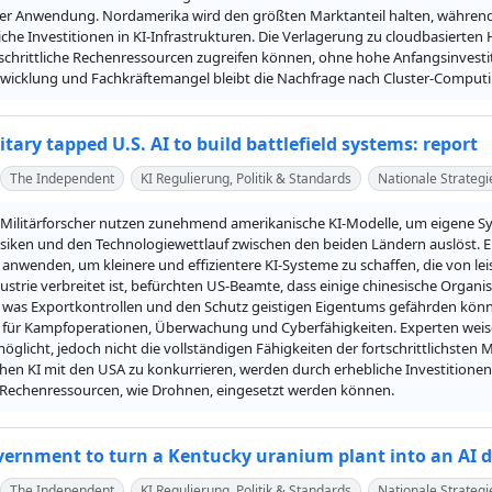
ter Anwendung. Nordamerika wird den größten Marktanteil halten, während E
iche Investitionen in KI-Infrastrukturen. Die Verlagerung zu cloudbasiert
tschrittliche Rechenressourcen zugreifen können, ohne hohe Anfangsinvestit
wicklung und Fachkräftemangel bleibt die Nachfrage nach Cluster-Comput
itary tapped U.S. AI to build battlefield systems: report
The Independent
KI Regulierung, Politik & Standards
Nationale Strategi
 Militärforscher nutzen zunehmend amerikanische KI-Modelle, um eigene Sys
isiken und den Technologiewettlauf zwischen den beiden Ländern auslöst. Ein
" anwenden, um kleinere und effizientere KI-Systeme zu schaffen, die von le
dustrie verbreitet ist, befürchten US-Beamte, dass einige chinesische Orga
 was Exportkontrollen und den Schutz geistigen Eigentums gefährden könnte
 für Kampfoperationen, Überwachung und Cyberfähigkeiten. Experten weisen
glicht, jedoch nicht die vollständigen Fähigkeiten der fortschrittlichsten M
ichen KI mit den USA zu konkurrieren, werden durch erhebliche Investitionen i
Rechenressourcen, wie Drohnen, eingesetzt werden können.
vernment to turn a Kentucky uranium plant into an AI 
The Independent
KI Regulierung, Politik & Standards
Nationale Strategi