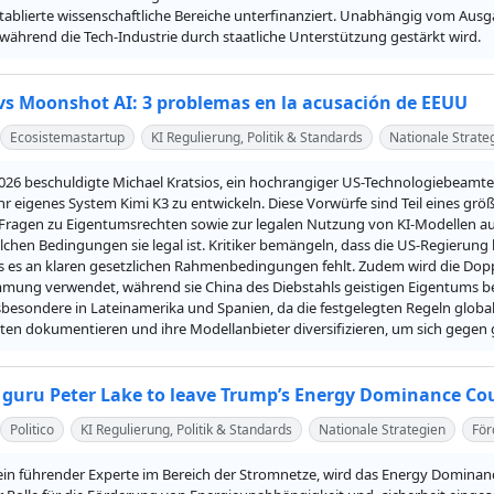
etablierte wissenschaftliche Bereiche unterfinanziert. Unabhängig vom Ausg
 während die Tech-Industrie durch staatliche Unterstützung gestärkt wird.
vs Moonshot AI: 3 problemas en la acusación de EEUU
Ecosistemastartup
KI Regulierung, Politik & Standards
Nationale Strate
2026 beschuldigte Michael Kratsios, ein hochrangiger US-Technologiebeamter,
r eigenes System Kimi K3 zu entwickeln. Diese Vorwürfe sind Teil eines grö
ragen zu Eigentumsrechten sowie zur legalen Nutzung von KI-Modellen auf. D
elchen Bedingungen sie legal ist. Kritiker bemängeln, dass die US-Regierung
 es an klaren gesetzlichen Rahmenbedingungen fehlt. Zudem wird die Doppelm
mung verwendet, während sie China des Diebstahls geistigen Eigentums besc
sbesondere in Lateinamerika und Spanien, da die festgelegten Regeln global
ten dokumentieren und ihre Modellanbieter diversifizieren, um sich gegen 
 guru Peter Lake to leave Trump’s Energy Dominance Co
Politico
KI Regulierung, Politik & Standards
Nationale Strategien
Fö
 ein führender Experte im Bereich der Stromnetze, wird das Energy Dominanc