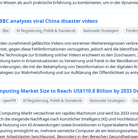
s Wissen als auch praktische Erfahrung zu kombinieren, um in der dynamisch
 BBC analyses viral China disaster videos
Bbc
KI Regulierung, Politik & Standards
Nationale Strategien
Förde
rden zunehmend gefälschte Videos von extremen Wetterereignissen verbreit
chtet, gegen diese Fehlinformationen vorzugehen, jedoch wird die Identifizi
iche Technologie zur Erstellung solcher Videos erschwert es den Zuschauern,
itung kann in Krisensituationen zu Verwirrung und Panik in der Bevölkerung
rderungen, die mit der Bekämpfung von Desinformation in der digitalen Ära
rategien zur Wahrheitsfindung und zur Aufklärung der Öffentlichkeit zu ent
mputing Market Size to Reach US$110.8 Billion by 2033 
openPR
KI Regulierung, Politik & Standards
Nationale Strategien
Sta
Computing-Markt verzeichnet ein rapides Wachstum und wird bis 2033 vorauss
h die steigende Nachfrage nach künstlicher Intelligenz (KI) und Hochleistu
Nutzung von KI-Anwendungen sowie Investitionen in hyperskalierte Rec
puting ermöglicht es, mehrere vernetzte Computer als ein leistungsstarke
er Arbeitslasten beschleunigt. Besonders in den Bereichen Gesundheitswes