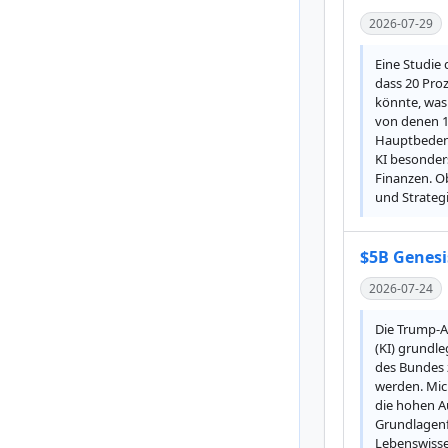
2026-07-29
Eine Studie 
dass 20 Proz
könnte, was 
von denen 1
Hauptbedenke
KI besonders
Finanzen. O
und Strateg
$5B Genesi
2026-07-24
Die Trump-Ad
(KI) grundle
des Bundes 
werden. Mich
die hohen Au
Grundlagenfo
Lebenswisse