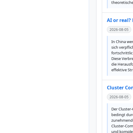
theoretische
AI or real?
2026-08-05
In China we
sich verpfli
fortschrittl
Diese Verbre
die Herausfo
effektive St
Cluster Co
2026-08-05
Der Cluster-
bedingt durc
zunehmende 
Cluster-Com
und komplex