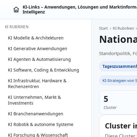
KI‑Links – Anwendungen, Lösungen und Marktinforma
Intelligenz
KI RUBRIKEN
Start
›
KI Rubriken
›
Nationa
KI Modelle & Architekturen
KI Generative Anwendungen
Standortpolitik, 
KI Agenten & Automatisierung
Tageszusammenf
KI Software, Coding & Entwicklung
KI Infrastruktur, Hardware &
KI-Strategien von 
Rechenzentren
5
KI Unternehmen, Markt &
Investments
Cluster
KI Branchenanwendungen
Cluster 
KI Robotik & autonome Systeme
KI Forschung & Wissenschaft
Diese Cluster