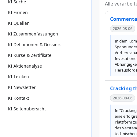
KI Suche
Alle verarbei
KI Firmen
Commentary
KI Quellen
2026-08-06
KI Zusammenfassungen
In dem Komm
KI Definitionen & Dossiers
Spannungen 
Vorherrschaf
KI Kurse & Zertifikate
Investition
Abhängigkei
KI Aktienanalyse
Herausforder
KI-Lexikon
KI Newsletter
Cracking t
KI Kontakt
2026-08-06
KI Seitenübersicht
In "Cracking
eine erfolgr
Plattform zu
das Verstän
technischen 