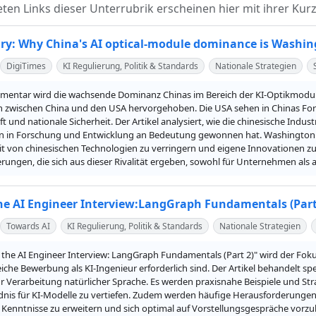
teten Links dieser Unterrubrik erscheinen hier mit ihrer 
: Why China's AI optical-module dominance is Washing
DigiTimes
KI Regulierung, Politik & Standards
Nationale Strategien
entar wird die wachsende Dominanz Chinas im Bereich der KI-Optikmodule 
zwischen China und den USA hervorgehoben. Die USA sehen in Chinas Forts
t und nationale Sicherheit. Der Artikel analysiert, wie die chinesische Indus
en in Forschung und Entwicklung an Bedeutung gewonnen hat. Washington
t von chinesischen Technologien zu verringern und eigene Innovationen zu f
ungen, die sich aus dieser Rivalität ergeben, sowohl für Unternehmen als a
he AI Engineer Interview:LangGraph Fundamentals (Part
Towards AI
KI Regulierung, Politik & Standards
Nationale Strategien
 the AI Engineer Interview: LangGraph Fundamentals (Part 2)" wird der Foku
eiche Bewerbung als KI-Ingenieur erforderlich sind. Der Artikel behandelt s
r Verarbeitung natürlicher Sprache. Es werden praxisnahe Beispiele und Str
dnis für KI-Modelle zu vertiefen. Zudem werden häufige Herausforderungen 
Kenntnisse zu erweitern und sich optimal auf Vorstellungsgespräche vorzube