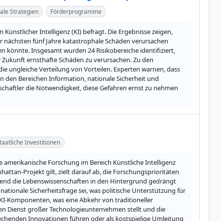
ale Strategien
Förderprogramme
ünstlicher Intelligenz (KI) befragt. Die Ergebnisse zeigen, 
er nächsten fünf Jahre katastrophale Schäden verursachen 
en könnte. Insgesamt wurden 24 Risikobereiche identifiziert, 
 Zukunft ernsthafte Schäden zu verursachen. Zu den 
ie ungleiche Verteilung von Vorteilen. Experten warnen, dass 
 in den Bereichen Information, nationale Sicherheit und 
chaftler die Notwendigkeit, diese Gefahren ernst zu nehmen 
taatliche Investitionen
ie amerikanische Forschung im Bereich Künstliche Intelligenz 
ttan-Projekt gilt, zielt darauf ab, die Forschungsprioritäten 
end die Lebenswissenschaften in den Hintergrund gedrängt 
nationale Sicherheitsfrage sei, was politische Unterstützung für 
 KI-Komponenten, was eine Abkehr von traditioneller 
den Dienst großer Technologieunternehmen stellt und die 
chenden Innovationen führen oder als kostspielige Umleitung 