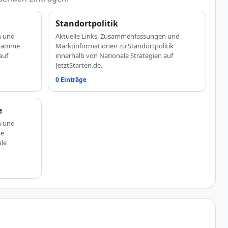
Standortpolitik
n und
Aktuelle Links, Zusammenfassungen und
gramme
Marktinformationen zu Standortpolitik
auf
innerhalb von Nationale Strategien auf
JetztStarten.de.
0 Einträge
e
n und
he
ale