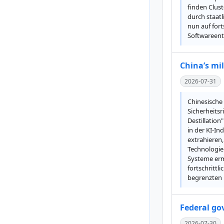
finden Clus
durch staatl
nun auf for
Softwareent
China’s mil
2026-07-31
Chinesische
Sicherheitsr
Destillation
in der KI-In
extrahieren,
Technologie
Systeme ermö
fortschrittl
begrenzten 
Federal go
2026-07-30