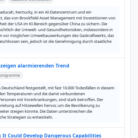
ucah, Kentucky, in ein AI-Datenzentrum und ein 
kt, das von Brookfield Asset Management mit Investitionen von 
heit der USA im KI-Bereich gegenüber China zu sichern. Die 
ichtlich der Umwelt- und Gesundheitsrisiken, insbesondere in 
en vor möglichen Umweltauswirkungen des Gaskraftwerks, das 
schlossen sein, jedoch ist die Genehmigung durch staatliche 
n zeigen alarmierenden Trend
rprogramme
eutschland festgestellt, mit fast 10.000 Todesfällen in diesem 
enden Temperaturen und die damit verbundenen 
ersonen mit Vorerkrankungen, sind stark betroffen. Der 
itung auf Hitzewellen hervor, um die Bevölkerung zu 
ter steigen könnte. Die Daten unterstreichen die 
he Strategien zu entwickeln.
k It Could Develop Dangerous Capabilities