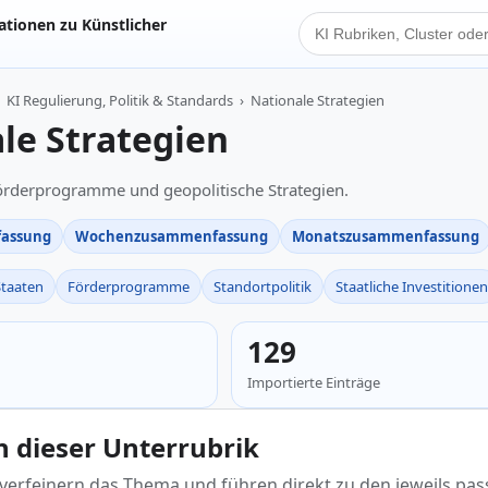
tionen zu Künstlicher
KI Suche
KI Regulierung, Politik & Standards
›
Nationale Strategien
le Strategien
Förderprogramme und geopolitische Strategien.
assung
Wochenzusammenfassung
Monatszusammenfassung
Staaten
Förderprogramme
Standortpolitik
Staatliche Investitionen
129
Importierte Einträge
in dieser Unterrubrik
 verfeinern das Thema und führen direkt zu den jeweils pa