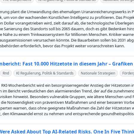
erung plant die Umwandlung des ehemaligen Urananreicherungswerks in Pad
k, um von der wachsenden Künstlichen Intelligenz zu profitieren. Das Proje
en Dollar vorangetrieben wird, zielt darauf ab, die technologische Überlegen
 Sanierung des Standorts soll bis 2065 dauern, doch es gibt Bedenken hins
ie Nähe zu einem Trinkwassersystem für Millionen Menschen. Kritiker warn
ausgasemissionen verursachen könnte. Die Bauarbeiten sollen bis 2031 abge
sbehörden erforderlich, bevor das Projekt weiter voranschreiten kann.
bericht: Fast 10.000 Hitzetote in diesem Jahr – Grafike
Rnd
KI Regulierung, Politik & Standards
Nationale Strategien
Förde
 RKI-Wochenbericht wird ein besorgniserregender Anstieg der Hitzetoten in D
ken im Bericht verdeutlichen den alarmierenden Trend, der auf die zunehm
risiken hinweist. Besonders vulnerable Gruppen, wie ältere Menschen und P
t die Notwendigkeit von präventiven Maßnahmen und einer besseren Vorbere
xperten warnen, dass ohne geeignete Maßnahmen die Zahl der Hitzetoten wei
it, den Klimawandel ernst zu nehmen und entsprechende gesundheitspolitisc
 Were Asked About Top AI-Related Risks. One In Five Thin