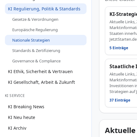
KI Regulierung, Politik & Standards
KI-Strateg
Gesetze & Verordnungen
Aktuelle Link
Marktinformati
Europäische Regulierung
Staaten innerh
JetztStarten.de
Nationale Strategien
5 Einträge
Standards & Zertifizierung
Governance & Compliance
Staatliche 
KI Ethik, Sicherheit & Vertrauen
Aktuelle Link
Marktinformati
KI Gesellschaft, Arbeit & Zukunft
Investitionen 
Strategien auf 
KI SERVICE
37 Einträge
KI Breaking News
KI Neu heute
KI Archiv
Aktuelle