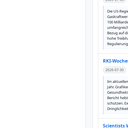
Die US-Regi
Gaskraftwer
100 Milliard
umfangreiche
Bezug auf d
hohe Treibh
Regulierung
RKI-Wochen
2026-07-30
Im aktuellen
Jahr. Grafi
Gesundheits
Bericht heb
schützen. E
Dringlichke
Scientists