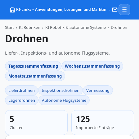
☰
KI‑Links – Anwendungen, Lösungen und Marktinformationen zu Künstlicher Intelligenz
Start
›
KI Rubriken
›
KI Robotik & autonome Systeme
›
Drohnen
Drohnen
Liefer-, Inspektions- und autonome Flugsysteme.
Tageszusammenfassung
Wochenzusammenfassung
Monatszusammenfassung
Lieferdrohnen
Inspektionsdrohnen
Vermessung
Lagerdrohnen
Autonome Flugsysteme
5
125
Cluster
Importierte Einträge