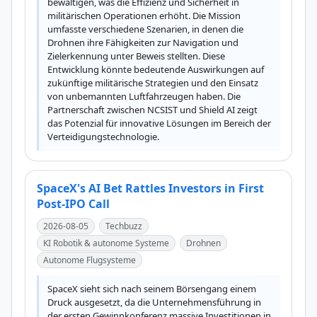
bewältigen, was die Effizienz und Sicherheit in 
militärischen Operationen erhöht. Die Mission 
umfasste verschiedene Szenarien, in denen die 
Drohnen ihre Fähigkeiten zur Navigation und 
Zielerkennung unter Beweis stellten. Diese 
Entwicklung könnte bedeutende Auswirkungen auf 
zukünftige militärische Strategien und den Einsatz 
von unbemannten Luftfahrzeugen haben. Die 
Partnerschaft zwischen NCSIST und Shield AI zeigt 
das Potenzial für innovative Lösungen im Bereich der 
Verteidigungstechnologie.
SpaceX's AI Bet Rattles Investors in First
Post-IPO Call
2026-08-05
Techbuzz
KI Robotik & autonome Systeme
Drohnen
Autonome Flugsysteme
SpaceX sieht sich nach seinem Börsengang einem 
Druck ausgesetzt, da die Unternehmensführung in 
der ersten Gewinnkonferenz massive Investitionen in 