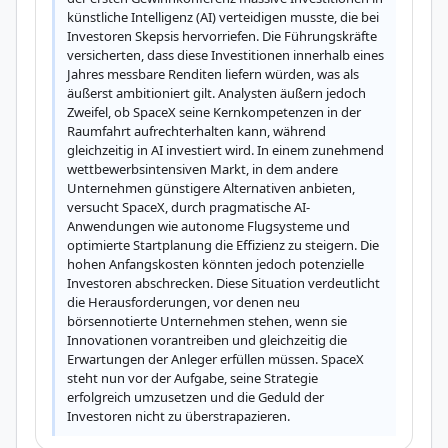
künstliche Intelligenz (AI) verteidigen musste, die bei 
Investoren Skepsis hervorriefen. Die Führungskräfte 
versicherten, dass diese Investitionen innerhalb eines 
Jahres messbare Renditen liefern würden, was als 
äußerst ambitioniert gilt. Analysten äußern jedoch 
Zweifel, ob SpaceX seine Kernkompetenzen in der 
Raumfahrt aufrechterhalten kann, während 
gleichzeitig in AI investiert wird. In einem zunehmend 
wettbewerbsintensiven Markt, in dem andere 
Unternehmen günstigere Alternativen anbieten, 
versucht SpaceX, durch pragmatische AI-
Anwendungen wie autonome Flugsysteme und 
optimierte Startplanung die Effizienz zu steigern. Die 
hohen Anfangskosten könnten jedoch potenzielle 
Investoren abschrecken. Diese Situation verdeutlicht 
die Herausforderungen, vor denen neu 
börsennotierte Unternehmen stehen, wenn sie 
Innovationen vorantreiben und gleichzeitig die 
Erwartungen der Anleger erfüllen müssen. SpaceX 
steht nun vor der Aufgabe, seine Strategie 
erfolgreich umzusetzen und die Geduld der 
Investoren nicht zu überstrapazieren.