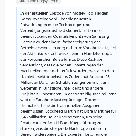
Autonome Flugsysteme
In der aktuellen Episode von Motley Fool Hidden 
Gems Investing wird über die neuesten 
Entwicklungen in der Technologie- und 
Verteidigungsindustrie diskutiert. Trotz eines 
beeindruckenden Quartalsberichts von Samsung 
Electronics, der eine 19-fache Steigerung des 
Betriebsgewinns im Vergleich zum Vorjahr zeigte, fiel 
der Aktienkurs stark, was zu einem Handelsstopp an 
der koreanischen Börse führte. Diese Reaktion 
verdeutlicht, dass die hohen Erwartungen der 
Marktteilnehmer nicht erfüllt wurden, was auch den 
Halbleitersektor belastete. Zudem hat Amazon 25 
Milliarden Dollar an Schulden aufgenommen, um 
weiterhin in Künstliche Intelligenz und andere 
Projekte zu investieren. In der Verteidigungsindustrie 
wird die Zunahme kostengünstiger Drohnen 
thematisiert, die die traditionellen Ausgaben 
beeinflussen. Lockheed Martin hat Ultra Maritime für 
3,45 Milliarden Dollar übernommen, um seine 
Position in der Anti-U-Boot-Kriegsführung zu 
stärken, was die steigende Nachfrage in diesem 
Bereich widerspiegelt. Die Experten betonen die 