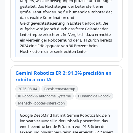
Körpers, was die Bewegungen präziser und flüssiger 
gestaltet. Das Hochsteigen der Leiter stellt eine 
große Herausforderung für humanoide Roboter dar, 
da es exakte Koordination und 
Gleichgewichtssteuerung in Echtzeit erfordert. Die 
Aufgabe wird jedoch durch das feste Geländer der 
Leitertreppe erleichtert. Im Vergleich dazu erreichte 
ein vierbeiniger Roboterhund der ETH Zürich bereits 
2024 eine Erfolgsquote von 90 Prozent beim 
Hochklettern einer senkrechten Leiter.
Gemini Robotics ER 2: 91.3% precisión en
robótica con IA
2026-08-04
Ecosistemastartup
KI Robotik & autonome Systeme
Humanoide Robotik
Mensch-Roboter-Interaktion
Google DeepMind hat mit Gemini Robotics ER 2 ein 
innovatives Modell in der Robotik präsentiert, das 
eine beeindruckende Präzision von 91,3 % bei der 
Erkennung physischer Ereignisse erreicht. ER 2 agiert 