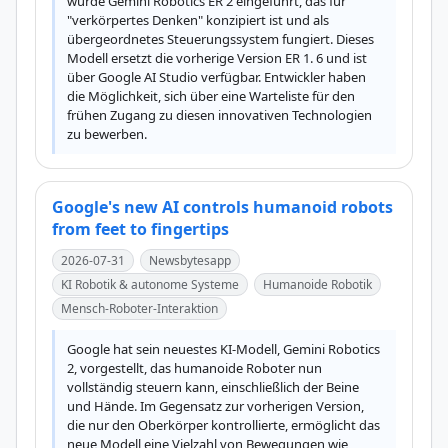
wurde Gemini Robotics ER 2 eingeführt, das für 
"verkörpertes Denken" konzipiert ist und als 
übergeordnetes Steuerungssystem fungiert. Dieses 
Modell ersetzt die vorherige Version ER 1. 6 und ist 
über Google AI Studio verfügbar. Entwickler haben 
die Möglichkeit, sich über eine Warteliste für den 
frühen Zugang zu diesen innovativen Technologien 
zu bewerben.
Google's new AI controls humanoid robots
from feet to fingertips
2026-07-31
Newsbytesapp
KI Robotik & autonome Systeme
Humanoide Robotik
Mensch-Roboter-Interaktion
Google hat sein neuestes KI-Modell, Gemini Robotics 
2, vorgestellt, das humanoide Roboter nun 
vollständig steuern kann, einschließlich der Beine 
und Hände. Im Gegensatz zur vorherigen Version, 
die nur den Oberkörper kontrollierte, ermöglicht das 
neue Modell eine Vielzahl von Bewegungen wie 