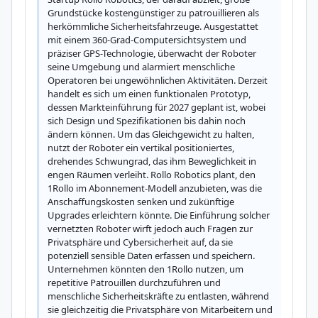
Grundstücke kostengünstiger zu patrouillieren als 
herkömmliche Sicherheitsfahrzeuge. Ausgestattet 
mit einem 360-Grad-Computersichtsystem und 
präziser GPS-Technologie, überwacht der Roboter 
seine Umgebung und alarmiert menschliche 
Operatoren bei ungewöhnlichen Aktivitäten. Derzeit 
handelt es sich um einen funktionalen Prototyp, 
dessen Markteinführung für 2027 geplant ist, wobei 
sich Design und Spezifikationen bis dahin noch 
ändern können. Um das Gleichgewicht zu halten, 
nutzt der Roboter ein vertikal positioniertes, 
drehendes Schwungrad, das ihm Beweglichkeit in 
engen Räumen verleiht. Rollo Robotics plant, den 
1Rollo im Abonnement-Modell anzubieten, was die 
Anschaffungskosten senken und zukünftige 
Upgrades erleichtern könnte. Die Einführung solcher 
vernetzten Roboter wirft jedoch auch Fragen zur 
Privatsphäre und Cybersicherheit auf, da sie 
potenziell sensible Daten erfassen und speichern. 
Unternehmen könnten den 1Rollo nutzen, um 
repetitive Patrouillen durchzuführen und 
menschliche Sicherheitskräfte zu entlasten, während 
sie gleichzeitig die Privatsphäre von Mitarbeitern und 